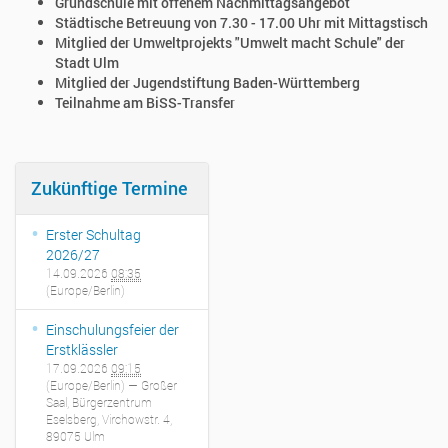
Grundschule mit offenem Nachmittagsangebot
Städtische Betreuung von 7.30 - 17.00 Uhr mit Mittagstisch
Mitglied der Umweltprojekts "Umwelt macht Schule" der
Stadt Ulm
Mitglied der Jugendstiftung Baden-Württemberg
Teilnahme am BiSS-Transfer
Zukünftige Termine
Erster Schultag
2026/27
14.09.2026
08:35
(Europe/Berlin)
Einschulungsfeier der
Erstklässler
17.09.2026
09:15
(Europe/Berlin)
— Großer
Saal, Bürgerzentrum
Eselsberg, Virchowstr. 4,
89075 Ulm