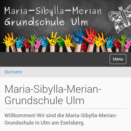
S
Anmelden
Toggle na
e
k
Startseite
t
i
o
Maria-Sibylla-Merian-
n
e
Grundschule Ulm
n
Willkommen! Wir sind die Maria-Sibylla-Merian-
Grundschule in Ulm am Eselsberg.