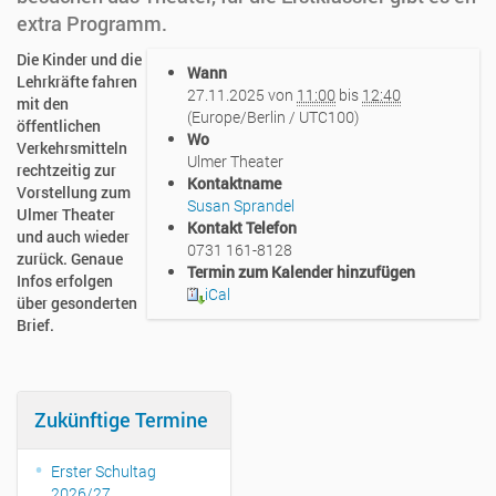
extra Programm.
h
Die Kinder und die
Wann
t
Lehrkräfte fahren
27.11.2025
von
11:00
bis
12:40
t
mit den
(Europe/Berlin / UTC100)
p
öffentlichen
Wo
s
Verkehrsmitteln
Ulmer Theater
:
rechtzeitig zur
Kontaktname
/
Vorstellung zum
Susan Sprandel
/
Ulmer Theater
Kontakt Telefon
w
und auch wieder
0731 161-8128
w
zurück. Genaue
Termin zum Kalender hinzufügen
w
Infos erfolgen
iCal
.
über gesonderten
m
Brief.
e
r
i
a
Zukünftige Termine
n
-
Erster Schultag
g
2026/27