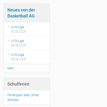
s
/
Neues von der
b
Basketball AG
e
s
U10-Liga
u
06.08.2026
c
h
U10-Liga
-
06.08.2026
d
e
U10-Liga
s
06.08.2026
-
w
N
Mehr…
e
e
i
u
h
e
Schulferien
s
n
v
a
o
c
Ferienplan aller Ulmer
n
h
Schulen
d
t
e