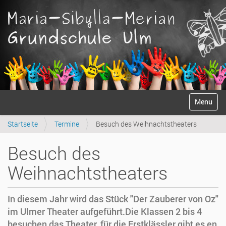
S
Anmelden
Toggle na
e
k
Startseite
Termine
Besuch des Weihnachtstheaters
t
i
o
Besuch des
n
e
Weihnachtstheaters
n
In diesem Jahr wird das Stück "Der Zauberer von Oz"
im Ulmer Theater aufgeführt.Die Klassen 2 bis 4
besuchen das Theater, für die Erstklässler gibt es en