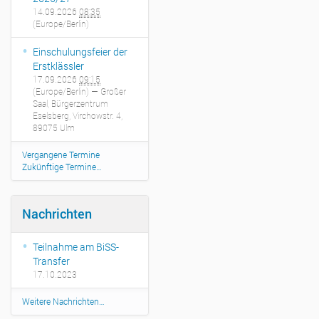
r
14.09.2026
08:35
u
(Europe/Berlin)
n
d
Einschulungsfeier der
s
Erstklässler
c
17.09.2026
09:15
h
(Europe/Berlin)
— Großer
u
Saal, Bürgerzentrum
Eselsberg, Virchowstr. 4,
l
89075 Ulm
e
-
Vergangene Termine
u
Zukünftige Termine…
l
m
.
Nachrichten
d
e
/
Teilnahme am BiSS-
e
Transfer
v
17.10.2023
e
n
Weitere Nachrichten…
t