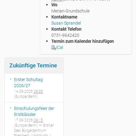
p
Wo
s
Merian-Grundschule
:
Kontaktname
/
Susan Sprandel
/
Kontakt Telefon
w
0731-9542420
w
Termin zum Kalender hinzufügen
w
iCal
.
m
e
Zukünftige Termine
r
i
Erster Schultag
a
2026/27
n
14.09.2026
08:35
-
(Europe/Berlin)
g
r
Einschulungsfeier der
u
Erstklässler
n
17.09.2026
09:15
d
(Europe/Berlin)
— Großer
s
Saal, Bürgerzentrum
c
Eselsberg, Virchowstr. 4,