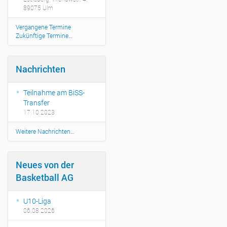
h
89075 Ulm
u
l
Vergangene Termine
Zukünftige Termine…
e
-
u
Nachrichten
l
m
.
Teilnahme am BiSS-
d
Transfer
e
17.10.2023
/
e
Weitere Nachrichten…
v
e
n
Neues von der
t
Basketball AG
s
/
p
U10-Liga
r
06.08.2026
o