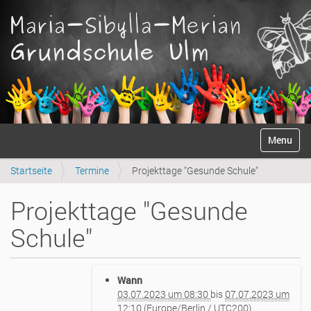
S
Anmelden
Toggle na
e
k
Startseite
Termine
Projekttage "Gesunde Schule"
t
i
o
Projekttage "Gesunde
n
e
Schule"
n
h
Wann
t
03.07.2023 um 08:30
bis
07.07.2023 um
t
12:10
(Europe/Berlin / UTC200)