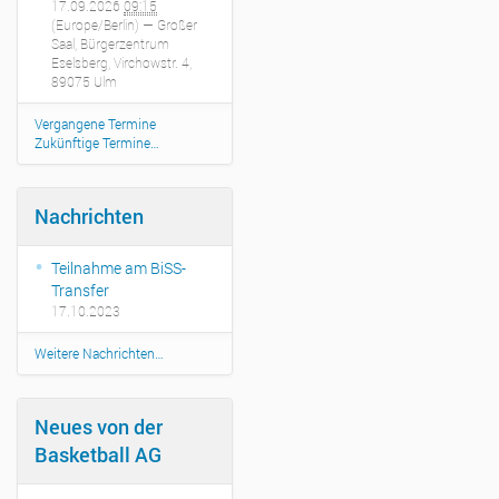
r
17.09.2026
09:15
G
(Europe/Berlin)
— Großer
r
Saal, Bürgerzentrum
ö
Eselsberg, Virchowstr. 4,
ß
89075 Ulm
e
…
Vergangene Termine
Zukünftige Termine…
Nachrichten
Teilnahme am BiSS-
Transfer
17.10.2023
Weitere Nachrichten…
Neues von der
Basketball AG