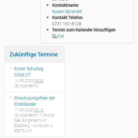
:
Kontaktname
/
Susan Sprandel
/
Kontakt Telefon
w
0731 161-8128
w
Termin zum Kalender hinzufügen
w
iCal
.
m
e
Zukünftige Termine
r
i
Erster Schultag
a
2026/27
n
14.09.2026
08:35
-
(Europe/Berlin)
g
r
Einschulungsfeier der
u
Erstklässler
n
17.09.2026
09:15
d
(Europe/Berlin)
— Großer
s
Saal, Bürgerzentrum
c
Eselsberg, Virchowstr. 4,
h
89075 Ulm
u