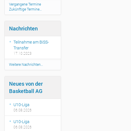
l
Vergangene Termine
Zukünftige Termine…
e
-
u
Nachrichten
l
m
.
Teilnahme am BiSS-
d
Transfer
e
17.10.2023
/
e
Weitere Nachrichten…
v
e
n
Neues von der
t
Basketball AG
s
/
g
U10-Liga
o
06.08.2026
t
t
U10-Liga
e
06.08.2026