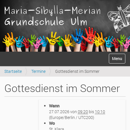
S
Anmelden
Toggle na
e
k
Startseite
Termine
Gottesdienst im Sommer
t
i
o
Gottesdienst im Sommer
n
e
n
h
Wann
t
27.07.2026
von
09:20
bis
10:10
t
(Europe/Berlin / UTC200)
p
Wo
s
St. Klara